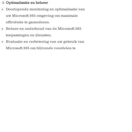
Optimalisatie en beheer
Doorlopende monitoring en optimalisatie van
uw Microsoft 365 omgeving om maximale
efficiëntie te garanderen.
Beheer en onderhoud van de Microsoft 365
toepassingen en diensten.
Evaluatie en verbetering van uw gebruik van
Microsoft 365 om blijvende voordelen te
verzekeren.
Als ervaringsdeskundige geloof ik in een
persoonlijke en klantgerichte aanpak. Ik werk
nauw samen met uw team om ervoor te zorgen
dat de overgang naar Microsoft 365 soepel
verloopt en volledig aansluit bij uw
bedrijfsdoelen.
Neem vandaag nog contact op voor een
vrijblijvend gesprek over hoe ik uw organisatie
kan transformeren met Microsoft 365!